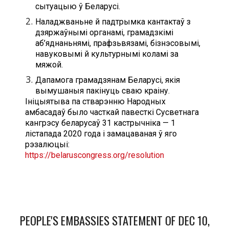
сытуацыю ў Беларусі.
Наладжваньне й падтрымка кантактаў з
дзяржаўнымі органамі, грамадзкімі
аб’яднаньнямі, прафзьвязамі, бізнэсовымі,
навуковымі й культурнымі коламі за
мяжой.
Дапамога грамадзянам Беларусі, якія
вымушаныя пакінуць сваю краіну.
Iнiцыятыва па стварэнню Народных
амбасадаў было часткай павесткі Сусветнага
кангрэсу беларусаў 31 кастрычніка — 1
лістапада 2020 года і замацаваная ў яго
рэзалюцыі:
https://belaruscongress.org/resolution
PEOPLE'S EMBASSIES STATEMENT OF DEC 10,