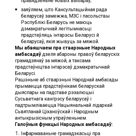
правядзеньне новых выбараў;
заяўляем, што Кансультацыйная рада
беларусаў замежжа, МЗС і пасольствы
Рэспублікі Беларусь не маюць
дэмакратычнай легітымнасьці
прадстаўляць інтарэсы Беларусі й
беларусаў, якія жывуць за мяжой.
Мы абвяшчаем пра стварэньне Народных
амбасадаў
дзеля
абароны правоў беларускіх
грамадзянаў за мяжой, а таксама
прадстаўніцтва інтарэсаў дэмакратычнай
Беларусі.
Рашэньне аб стварэньні Народнай амбасады
прымаецца прадстаўнікамі беларускай
дыяспары на падставе рэзалюцыі
Сусьветнага кангрэсу беларусаў і
падтрымліваецца Нацыянальнай лідаркай
Сьвятланай Ціханоўскай і Народным
антыкрызісным упраўленьнем.
Галоўныя функцыi Народных амбасадаў:
Інфармаваньне грамадзкасьці пра