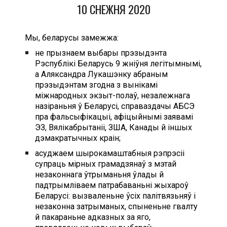
10 СНЕЖНЯ 2020
Мы, беларусы замежжа:
не прызнаем выбары прэзыдэнта
Рэспублікі Беларусь 9 жніўня легітымнымі,
а Аляксандра Лукашэнку абраным
прэзыдэнтам згодна з вынікамі
міжнародных экзыт-полаў, незалежнага
назіраньня ў Беларусі, справаздачы АБСЭ
пра фальсыфікацыі, афіцыйнымі заявамі
ЭЗ, Вялікабрытаніі, ЗША, Канады й іншых
дэмакратычных краін;
асуджаем шырокамаштабныя рэпрэсіі
супраць мірных грамадзянаў з мэтай
незаконнага ўтрыманьня ўлады й
падтрымліваем патрабаваньні жыхароў
Беларусі: вызваленьне ўсіх палітвязьняў і
незаконна затрыманых, спыненьне гвалту
й пакараньне адказных за яго,